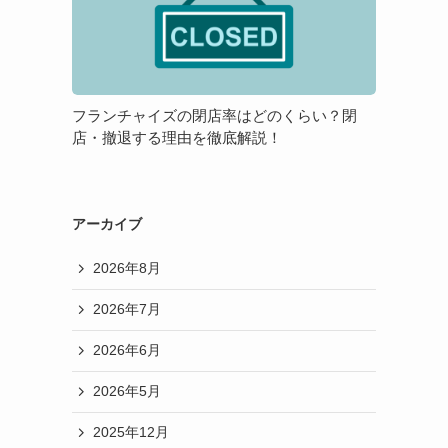
チ
メ
方
ャ
リ
が
イ
ッ
良
ズ
ト・
い
の
デ
の？
フランチャイズの閉店率はどのくらい？閉
閉
メ
店・撤退する理由を徹底解説！
店
リ
率
ッ
は
ト
ど
アーカイブ
の
2026年8月
く
ら
2026年7月
い？
閉
2026年6月
店・
撤
2026年5月
退
2025年12月
す