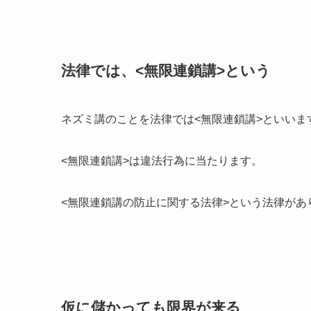
法律では、<無限連鎖講>という
ネズミ講のことを法律では<無限連鎖講>といいま
<無限連鎖講>は違法行為に当たります。
<無限連鎖講の防止に関する法律>という法律があ
仮に儲かっても限界が来る