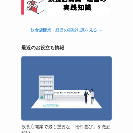
飲食店開業・経営の実戦知識を見る →
最近のお役立ち情報
飲
食
店
開
業
で
最
も
重
要
飲食店開業で最も重要な「物件選び」を徹底
な