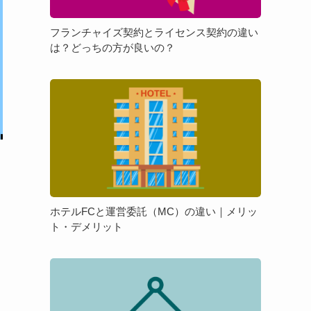
ズ
理
契
由
フランチャイズ契約とライセンス契約の違い
約
や
は？どっちの方が良いの？
と
押
ラ
さ
ホ
イ
え
テ
セ
て
ル
ン
お
FC
ス
き
と
契
た
運
約
い
営
の
ポ
委
違
イ
ホテルFCと運営委託（MC）の違い｜メリッ
託
い
ト・デメリット
ン
（MC）
は？
ト
の
ど
を
フ
違
っ
解
ラ
い
ち
説
ン
｜
の