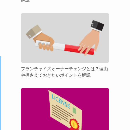
解説
「物
件
フ
選
ラ
び」
ン
を
チ
徹
ャ
底
イ
解
ズ
説
オ
フランチャイズオーナーチェンジとは？理由
ー
や押さえておきたいポイントを解説
ナ
ー
フ
チ
ラ
ェ
ン
ン
チ
ジ
ャ
と
イ
は？