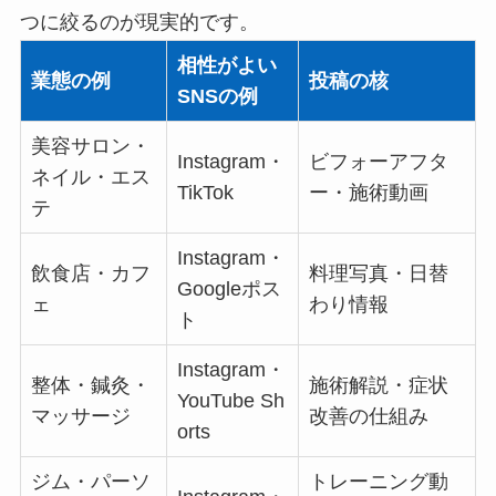
つに絞るのが現実的です。
相性がよい
業態の例
投稿の核
SNSの例
美容サロン・
Instagram・
ビフォーアフタ
ネイル・エス
TikTok
ー・施術動画
テ
Instagram・
飲食店・カフ
料理写真・日替
Googleポス
ェ
わり情報
ト
Instagram・
整体・鍼灸・
施術解説・症状
YouTube Sh
マッサージ
改善の仕組み
orts
ジム・パーソ
トレーニング動