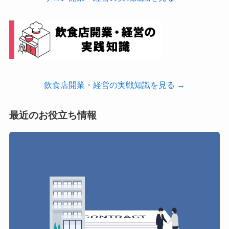
飲食店開業・経営の実戦知識を見る →
最近のお役立ち情報
飲
食
店
開
業
で
最
も