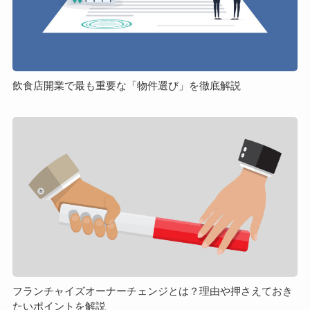
重
要
な
「物
件
飲食店開業で最も重要な「物件選び」を徹底解説
選
び」
フ
を
ラ
徹
ン
底
チ
解
ャ
説
イ
ズ
オ
ー
ナ
ー
フランチャイズオーナーチェンジとは？理由や押さえておき
たいポイントを解説
チ