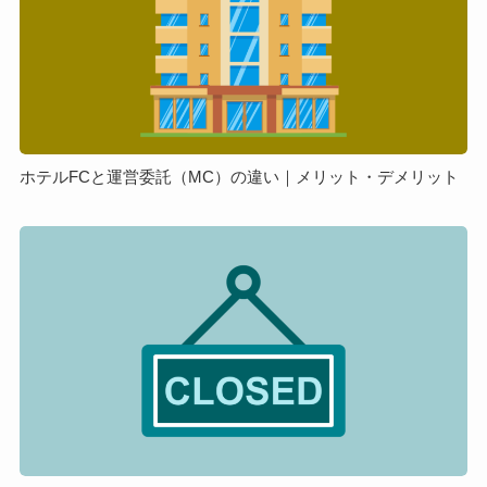
ン
の
と
ト
違
運
を
い
営
解
は？
委
説
ど
託
っ
（MC）
ち
の
ホテルFCと運営委託（MC）の違い｜メリット・デメリット
の
違
方
い
フ
が
｜
ラ
良
メ
ン
い
リ
チ
の？
ッ
ャ
ト・
イ
デ
ズ
メ
の
リ
閉
ッ
店