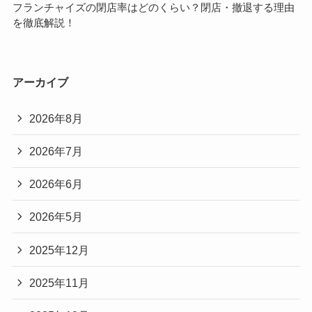
ト
率
フランチャイズの閉店率はどのくらい？閉店・撤退する理由
を徹底解説！
は
ど
の
く
アーカイブ
ら
い？
2026年8月
閉
店・
2026年7月
撤
退
2026年6月
す
る
2026年5月
理
由
2025年12月
を
徹
2025年11月
底
解