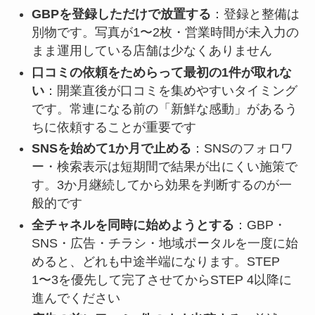
GBPを登録しただけで放置する
：登録と整備は
別物です。写真が1〜2枚・営業時間が未入力の
まま運用している店舗は少なくありません
口コミの依頼をためらって最初の1件が取れな
い
：開業直後が口コミを集めやすいタイミング
です。常連になる前の「新鮮な感動」があるう
ちに依頼することが重要です
SNSを始めて1か月で止める
：SNSのフォロワ
ー・検索表示は短期間で結果が出にくい施策で
す。3か月継続してから効果を判断するのが一
般的です
全チャネルを同時に始めようとする
：GBP・
SNS・広告・チラシ・地域ポータルを一度に始
めると、どれも中途半端になります。STEP
1〜3を優先して完了させてからSTEP 4以降に
進んでください