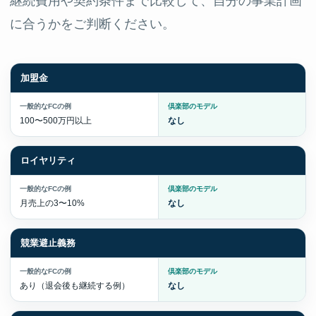
継続費用や契約条件まで比較して、自分の事業計画
に合うかをご判断ください。
加盟金
比較項目
一般的なFCの例
倶楽部の開業支援モデル
100〜500万円以上
なし
ロイヤリティ
月売上の3〜10%
なし
競業避止義務
あり（退会後も継続する例）
なし