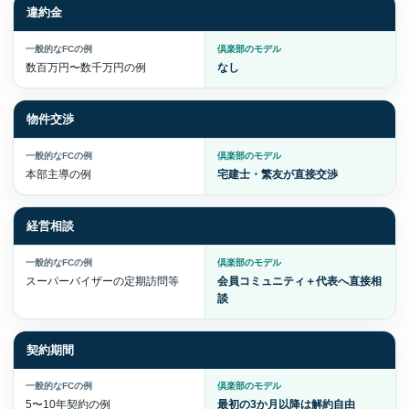
違約金
数百万円〜数千万円の例
なし
物件交渉
本部主導の例
宅建士・繁友が直接交渉
経営相談
スーパーバイザーの定期訪問等
会員コミュニティ＋代表へ直接相
談
契約期間
5〜10年契約の例
最初の3か月以降は解約自由