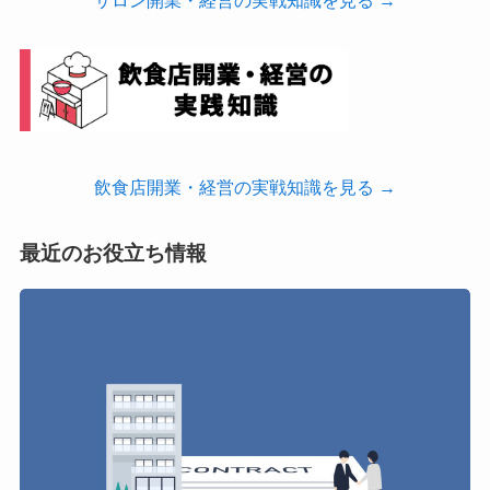
飲食店開業・経営の実戦知識を見る →
最近のお役立ち情報
飲
食
店
開
業
で
最
も