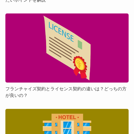
チ
ェ
ン
フ
ジ
ラ
と
ン
は？
チ
理
ャ
由
イ
や
ズ
押
契
さ
約
え
と
て
ラ
フランチャイズ契約とライセンス契約の違いは？どっちの方
お
が良いの？
イ
き
セ
た
ン
ホ
い
ス
テ
ポ
契
ル
イ
約
FC