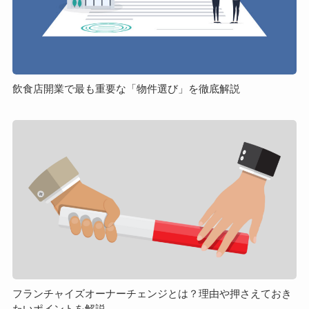
重
要
な
「物
件
飲食店開業で最も重要な「物件選び」を徹底解説
選
び」
フ
を
ラ
徹
ン
底
チ
解
ャ
説
イ
ズ
オ
ー
ナ
ー
フランチャイズオーナーチェンジとは？理由や押さえておき
たいポイントを解説