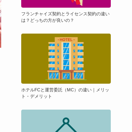
ズ
理
契
由
フランチャイズ契約とライセンス契約の違い
約
や
は？どっちの方が良いの？
と
押
ラ
さ
ホ
イ
え
テ
セ
て
ル
ン
お
FC
ス
き
と
契
た
運
約
い
営
の
ポ
委
違
イ
ホテルFCと運営委託（MC）の違い｜メリッ
託
い
ト・デメリット
ン
（MC）
は？
ト
の
ど
を
フ
違
っ
解
ラ
い
ち
説
ン
｜
の