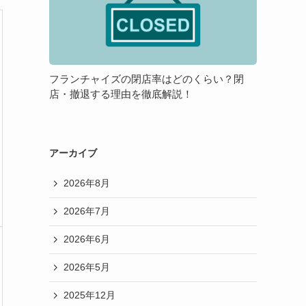
チ
メ
方
ャ
リ
が
イ
ッ
良
ズ
ト・
い
の
デ
の？
フランチャイズの閉店率はどのくらい？閉
閉
メ
店・撤退する理由を徹底解説！
店
リ
率
ッ
は
ト
ど
アーカイブ
の
2026年8月
く
ら
2026年7月
い？
閉
2026年6月
店・
撤
2026年5月
退
2025年12月
す