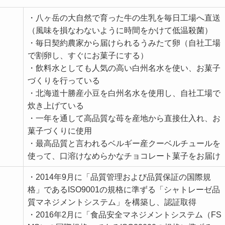
・八ヶ岳の大自然で育った牛の生乳を毎日工場へ直送
（風味を損なわないように時間をかけて低温殺菌）
・毎日契約農家から届けられるうみたて卵（自社工場
で割卵し、すぐにお菓子にする）
・飲料水としても人気の高い白州名水を使い、お菓子
づくりを行っている
・北海道十勝産小豆を白州名水を使用し、自社工場で
炊き上げている
・一年を通して高品質な苺を産地から直接仕入れ、お
菓子づくりに使用
・最高品質と言われるベルギー産クーベルチュールを
使って、口溶けなめらかなチョコレート菓子をお届け
・2014年9月に「品質管理および品質保証の国際規
格」であるISO9001の規格に準ずる「シャトレーゼ品
質マネジメントシステム」を構築し、認証取得
・2016年2月に「食品安全マネジメントシステム（FS