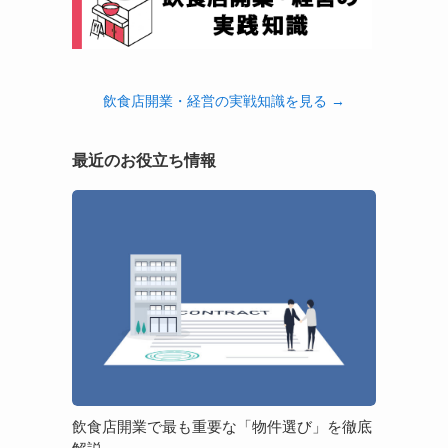
飲食店開業・経営の実戦知識を見る →
最近のお役立ち情報
飲
食
店
開
業
で
最
も
重
要
飲食店開業で最も重要な「物件選び」を徹底
な