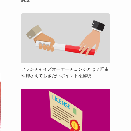
解説
「物
件
フ
選
ラ
び」
ン
を
チ
徹
ャ
底
イ
解
ズ
説
オ
フランチャイズオーナーチェンジとは？理由
ー
や押さえておきたいポイントを解説
ナ
ー
フ
チ
ラ
ェ
ン
ン
チ
ジ
ャ
と
イ
は？