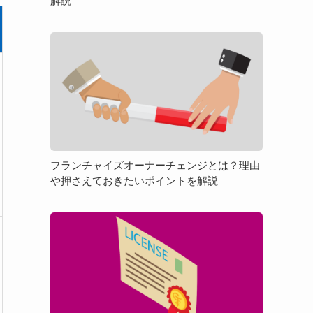
解説
「物
件
フ
選
ラ
び」
ン
を
チ
徹
ャ
底
イ
解
ズ
説
オ
フランチャイズオーナーチェンジとは？理由
ー
や押さえておきたいポイントを解説
ナ
ー
フ
チ
ラ
ェ
ン
ン
チ
ジ
ャ
と
イ
は？