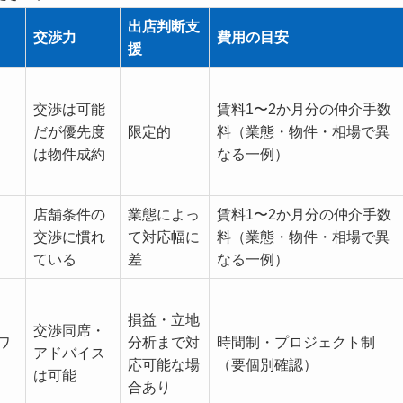
出店判断支
交渉力
費用の目安
援
交渉は可能
賃料1〜2か月分の仲介手数
だが優先度
限定的
料（業態・物件・相場で異
は物件成約
なる一例）
店舗条件の
業態によっ
賃料1〜2か月分の仲介手数
交渉に慣れ
て対応幅に
料（業態・物件・相場で異
ている
差
なる一例）
損益・立地
交渉同席・
ワ
分析まで対
時間制・プロジェクト制
アドバイス
応可能な場
（要個別確認）
は可能
合あり