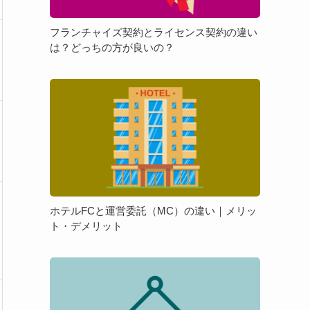
ズ
理
契
由
フランチャイズ契約とライセンス契約の違い
約
や
は？どっちの方が良いの？
と
押
ラ
さ
ホ
イ
え
テ
セ
て
ル
ン
お
FC
ス
き
と
契
た
運
約
い
営
の
ポ
委
違
イ
ホテルFCと運営委託（MC）の違い｜メリッ
託
い
ト・デメリット
ン
（MC）
は？
ト
の
ど
を
フ
違
っ
解
ラ
い
ち
説
ン
｜
の