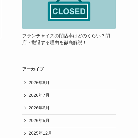
チ
メ
方
ャ
リ
が
イ
ッ
良
ズ
ト・
い
の
デ
の？
フランチャイズの閉店率はどのくらい？閉
閉
メ
店・撤退する理由を徹底解説！
店
リ
率
ッ
は
ト
ど
アーカイブ
の
2026年8月
く
ら
2026年7月
い？
閉
2026年6月
店・
撤
2026年5月
退
2025年12月
す