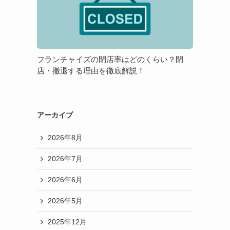
チ
メ
方
ャ
リ
が
イ
ッ
良
ズ
ト・
い
の
デ
の？
フランチャイズの閉店率はどのくらい？閉
閉
メ
店・撤退する理由を徹底解説！
店
リ
率
ッ
は
ト
ど
アーカイブ
の
2026年8月
く
ら
2026年7月
い？
閉
2026年6月
店・
撤
2026年5月
退
2025年12月
す