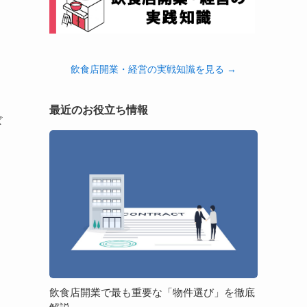
飲食店開業・経営の実戦知識を見る →
最近のお役立ち情報
ぼ
飲
食
店
開
業
で
最
も
重
要
飲食店開業で最も重要な「物件選び」を徹底
な