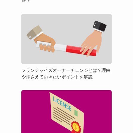
解説
「物
件
フ
選
ラ
び」
ン
を
チ
徹
ャ
底
イ
解
ズ
説
オ
フランチャイズオーナーチェンジとは？理由
ー
や押さえておきたいポイントを解説
ナ
ー
フ
チ
ラ
ェ
ン
ン
チ
ジ
ャ
と
イ
は？