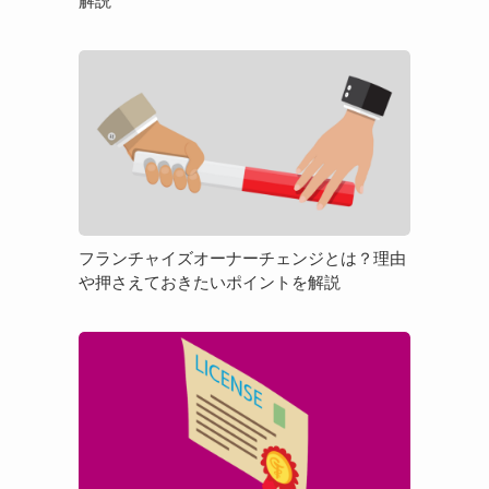
解説
「物
件
フ
選
ラ
び」
ン
を
チ
徹
ャ
底
イ
解
ズ
説
オ
フランチャイズオーナーチェンジとは？理由
ー
や押さえておきたいポイントを解説
ナ
ー
フ
チ
ラ
ェ
ン
ン
チ
ジ
ャ
と
イ
は？