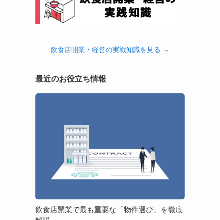
飲食店開業・経営の実戦知識を見る →
最近のお役立ち情報
飲
食
店
開
業
で
最
も
重
要
飲食店開業で最も重要な「物件選び」を徹底
な