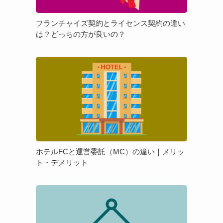
ズ
理
契
由
フランチャイズ契約とライセンス契約の違い
約
や
は？どっちの方が良いの？
と
押
ラ
さ
ホ
イ
え
テ
セ
て
ル
ン
お
FC
ス
き
と
契
た
運
約
い
営
の
ポ
委
違
イ
ホテルFCと運営委託（MC）の違い｜メリッ
託
い
ト・デメリット
ン
（MC）
は？
ト
の
ど
を
フ
違
っ
解
ラ
い
ち
説
ン
｜
の