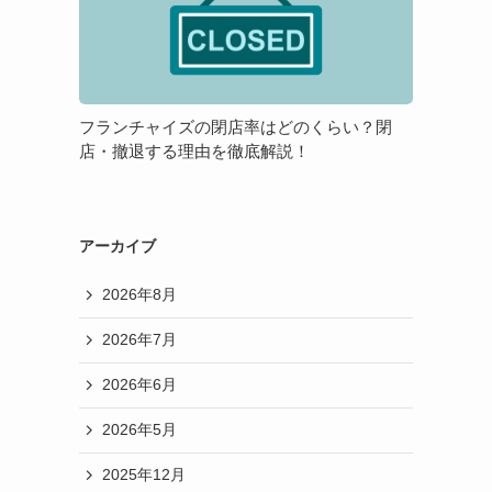
チ
メ
方
ャ
リ
が
イ
ッ
良
ズ
ト・
い
の
デ
の？
フランチャイズの閉店率はどのくらい？閉
閉
メ
店・撤退する理由を徹底解説！
店
リ
率
ッ
は
ト
ど
アーカイブ
の
2026年8月
く
ら
2026年7月
い？
閉
2026年6月
店・
撤
2026年5月
退
2025年12月
す