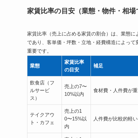
家賃比率の目安（業態・物件・相場
家賃比率（売上に占める家賃の割合）は、業態に
であり、客単価・坪数・立地・経費構造によって
重要です。
家賃比率
業態
補足
の目安
飲食店（フ
売上の7〜
ルサービ
食材費・人件費が重
10%以内
ス）
売上の1
テイクアウ
0〜15%以
人件費が比較的軽い
ト・カフェ
内