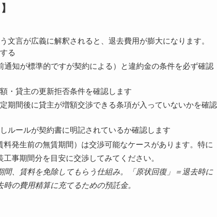
目】
う文言が広義に解釈されると、退去費用が膨大になります。
する
前通知が標準的ですが契約による）と違約金の条件を必ず確認
額・貸主の更新拒否条件を確認します
定期間後に貸主が増額交渉できる条項が入っていないかを確認
しルールが契約書に明記されているか確認します
賃料発生前の無賃期間）は交渉可能なケースがあります。特に
装工事期間分を目安に交渉してみてください。
期間、賃料を免除してもらう仕組み。「原状回復」＝退去時に
去時の費用精算に充てるための預託金。