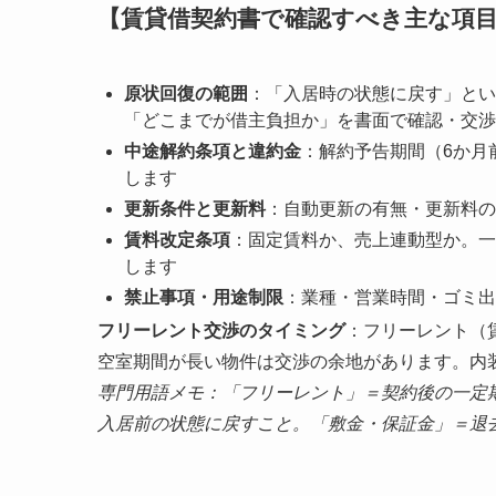
【賃貸借契約書で確認すべき主な項
原状回復の範囲
：「入居時の状態に戻す」とい
「どこまでが借主負担か」を書面で確認・交渉
中途解約条項と違約金
：解約予告期間（6か月
します
更新条件と更新料
：自動更新の有無・更新料の
賃料改定条項
：固定賃料か、売上連動型か。一
します
禁止事項・用途制限
：業種・営業時間・ゴミ出
フリーレント交渉のタイミング
：フリーレント（
空室期間が長い物件は交渉の余地があります。内
専門用語メモ：「フリーレント」＝契約後の一定
入居前の状態に戻すこと。「敷金・保証金」＝退