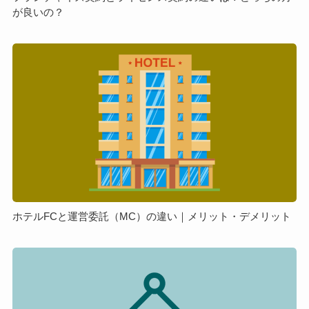
お
が良いの？
イ
き
セ
た
ン
ホ
い
ス
テ
ポ
契
ル
イ
約
FC
ン
の
と
ト
違
運
を
い
営
解
は？
委
説
ど
託
っ
（MC）
ち
の
ホテルFCと運営委託（MC）の違い｜メリット・デメリット
の
違
方
い
フ
が
｜
ラ
良
メ
ン
い
リ
チ