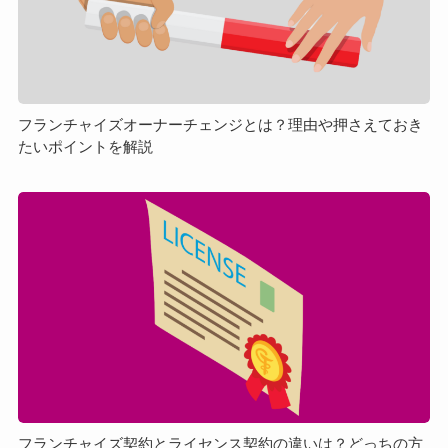
イ
ズ
オ
ー
ナ
ー
フランチャイズオーナーチェンジとは？理由や押さえておき
たいポイントを解説
チ
ェ
ン
フ
ジ
ラ
と
ン
は？
チ
理
ャ
由
イ
や
ズ
押
契
さ
約
え
と
て
ラ
フランチャイズ契約とライセンス契約の違いは？どっちの方