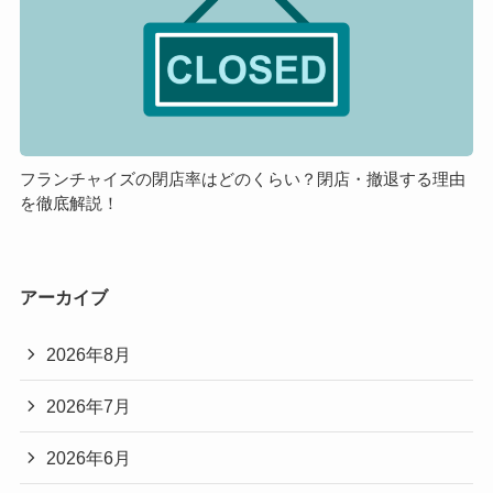
の？
ッ
ャ
ト・
イ
デ
ズ
メ
の
リ
閉
ッ
店
ト
率
フランチャイズの閉店率はどのくらい？閉店・撤退する理由
を徹底解説！
は
ど
の
く
アーカイブ
ら
い？
2026年8月
閉
店・
2026年7月
撤
退
2026年6月
す