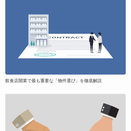
店
開
業
で
最
も
重
要
な
「物
件
飲食店開業で最も重要な「物件選び」を徹底解説
選
び」
フ
を
ラ
徹
ン
底
チ
解
ャ
説