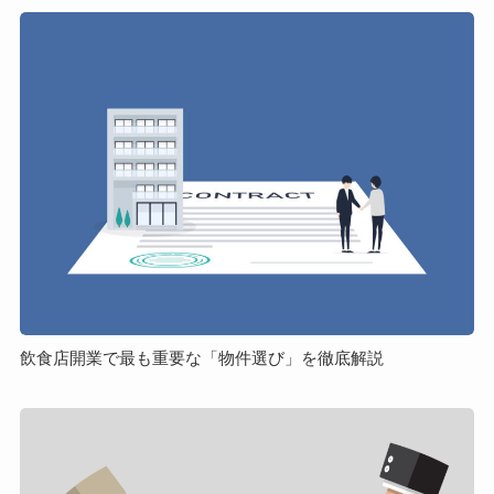
飲
食
店
開
業
で
最
も
重
要
な
「物
件
飲食店開業で最も重要な「物件選び」を徹底解説
選
び」
フ
を
ラ
徹
ン
底