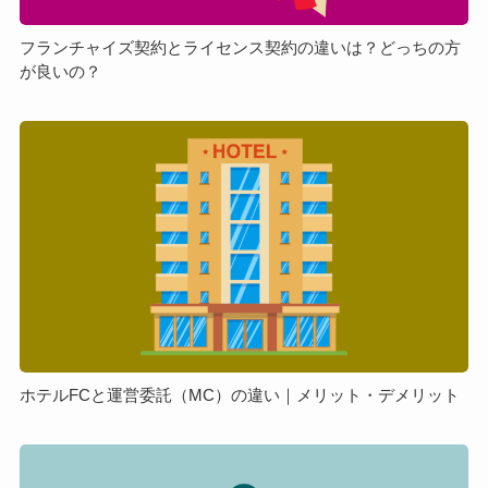
え
と
て
ラ
フランチャイズ契約とライセンス契約の違いは？どっちの方
お
が良いの？
イ
き
セ
た
ン
ホ
い
ス
テ
ポ
契
ル
イ
約
FC
ン
の
と
ト
違
運
を
い
営
解
は？
委
説
ど
託
っ
（MC）
ち
の
ホテルFCと運営委託（MC）の違い｜メリット・デメリット
の
違
方
い
フ
が
｜
ラ