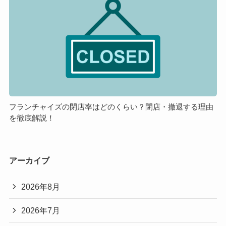
良
メ
ン
い
リ
チ
の？
ッ
ャ
ト・
イ
デ
ズ
メ
の
リ
閉
ッ
店
ト
率
フランチャイズの閉店率はどのくらい？閉店・撤退する理由
を徹底解説！
は
ど
の
く
アーカイブ
ら
い？
2026年8月
閉
店・
2026年7月
撤