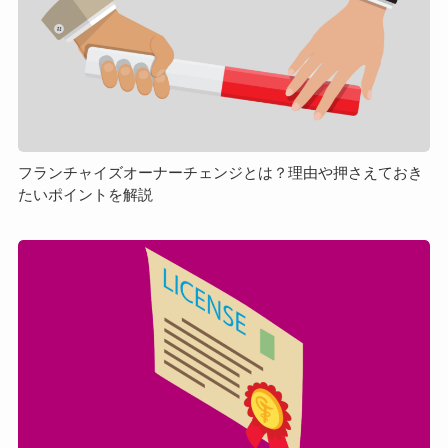
チ
解
ャ
説
イ
ズ
オ
ー
ナ
ー
フランチャイズオーナーチェンジとは？理由や押さえておき
たいポイントを解説
チ
ェ
ン
フ
ジ
ラ
と
ン
は？
チ
理
ャ
由
イ
や
ズ
押
契
さ
約