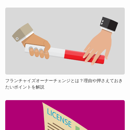
び」
フ
を
ラ
徹
ン
底
チ
解
ャ
説
イ
ズ
オ
ー
ナ
ー
フランチャイズオーナーチェンジとは？理由や押さえておき
たいポイントを解説
チ
ェ
ン
フ
ジ
ラ
と
ン
は？
チ
理