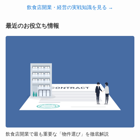
飲食店開業・経営の実戦知識を見る →
最近のお役立ち情報
飲
食
店
開
業
で
最
も
重
要
な
「物
件
飲食店開業で最も重要な「物件選び」を徹底解説
選