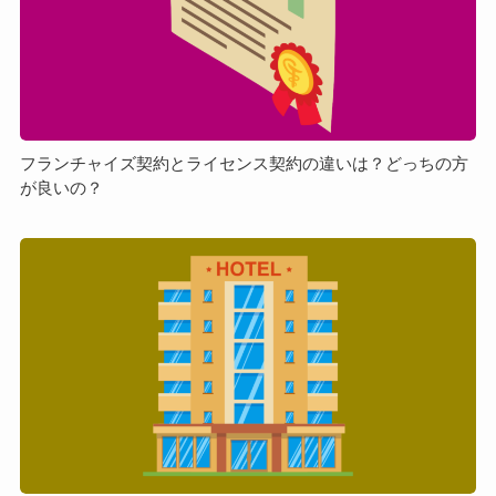
ャ
由
イ
や
ズ
押
契
さ
約
え
と
て
ラ
フランチャイズ契約とライセンス契約の違いは？どっちの方
お
が良いの？
イ
き
セ
た
ン
ホ
い
ス
テ
ポ
契
ル
イ
約
FC
ン
の
と
ト
違
運
を
い
営
解
は？
委
説
ど
託
っ
（MC）