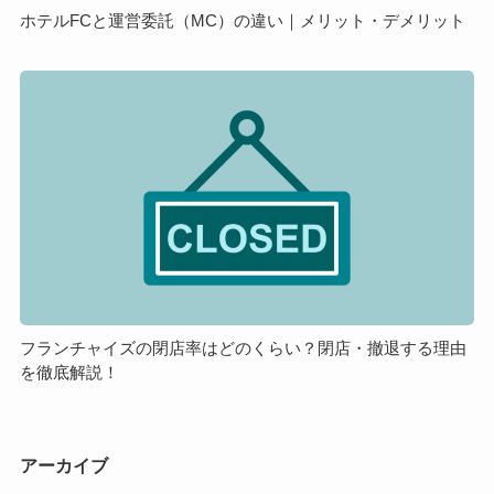
ち
の
ホテルFCと運営委託（MC）の違い｜メリット・デメリット
の
違
方
い
フ
が
｜
ラ
良
メ
ン
い
リ
チ
の？
ッ
ャ
ト・
イ
デ
ズ
メ
の
リ
閉
ッ
店
ト
率
フランチャイズの閉店率はどのくらい？閉店・撤退する理由
を徹底解説！
は
ど
の
く
アーカイブ
ら